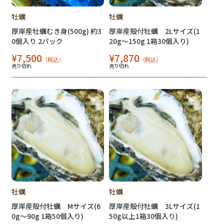
牡蠣
牡蠣
厚岸産牡蠣むき身(500g) 約3
厚岸産殻付牡蠣 2Lサイズ(1
0個入り 2パック
20g～150g 1箱30個入り)
¥7,500
¥7,870
（税込）
（税込）
売り切れ
売り切れ
牡蠣
牡蠣
厚岸産殻付牡蠣 Mサイズ(6
厚岸産殻付牡蠣 3Lサイズ(1
0g～90g 1箱50個入り)
50g以上1箱30個入り)