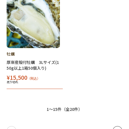
牡蠣
厚岸産殻付牡蠣 3Lサイズ(1
50g以上1箱50個入り)
¥15,500
（税込）
売り切れ
1～15件（全20件）