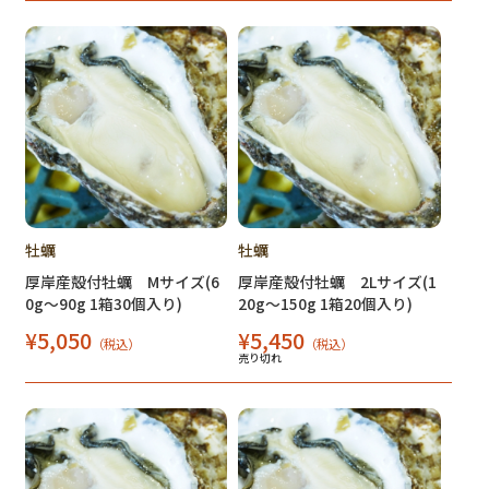
牡蠣
牡蠣
厚岸産殻付牡蠣 Mサイズ(6
厚岸産殻付牡蠣 2Lサイズ(1
0g～90g 1箱30個入り)
20g～150g 1箱20個入り)
¥5,050
¥5,450
（税込）
（税込）
売り切れ