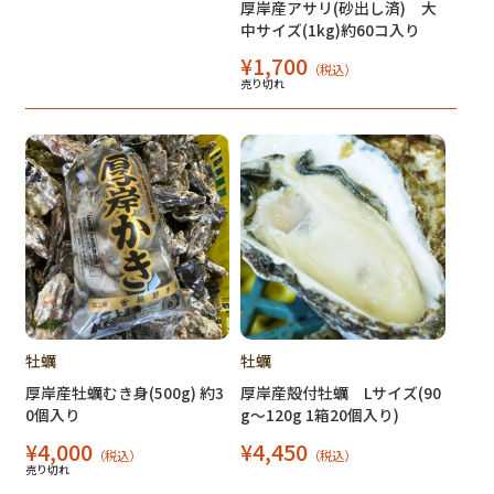
厚岸産アサリ(砂出し済) 大
中サイズ(1kg)約60コ入り
¥1,700
（税込）
売り切れ
牡蠣
牡蠣
厚岸産牡蠣むき身(500g) 約3
厚岸産殻付牡蠣 Lサイズ(90
0個入り
g～120g 1箱20個入り)
¥4,000
¥4,450
（税込）
（税込）
売り切れ