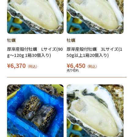
牡蠣
牡蠣
厚岸産殻付牡蠣 Lサイズ(90
厚岸産殻付牡蠣 3Lサイズ(1
g～120g 1箱30個入り)
50g以上1箱20個入り)
¥6,370
¥6,450
（税込）
（税込）
売り切れ