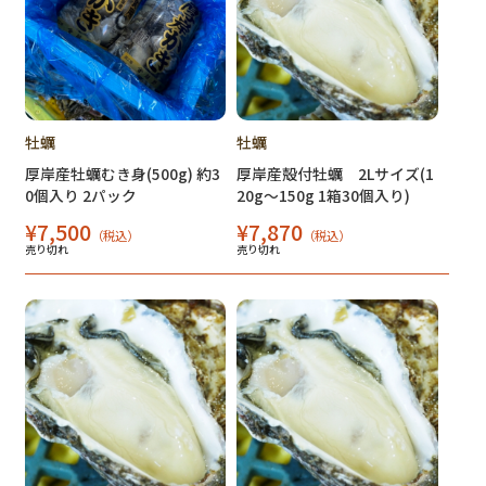
牡蠣
牡蠣
厚岸産牡蠣むき身(500g) 約3
厚岸産殻付牡蠣 2Lサイズ(1
0個入り 2パック
20g～150g 1箱30個入り)
¥7,500
¥7,870
（税込）
（税込）
売り切れ
売り切れ