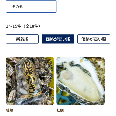
その他
1～15件（全18件）
新着順
価格が安い順
価格が高い順
牡蠣
牡蠣