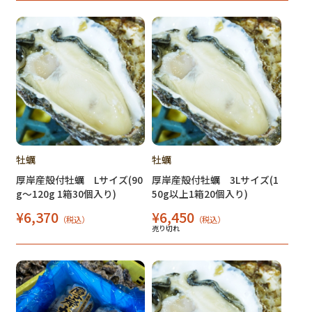
牡蠣
牡蠣
厚岸産殻付牡蠣 Lサイズ(90
厚岸産殻付牡蠣 3Lサイズ(1
g～120g 1箱30個入り)
50g以上1箱20個入り)
¥6,370
¥6,450
（税込）
（税込）
売り切れ