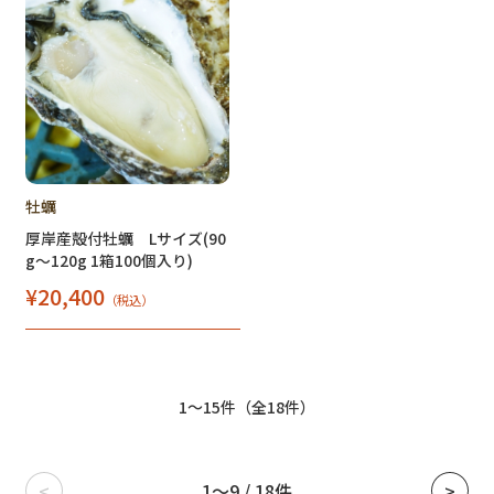
牡蠣
厚岸産殻付牡蠣 Lサイズ(90
g～120g 1箱100個入り)
¥20,400
（税込）
1～15件（全18件）
<
1～9 / 18件
>